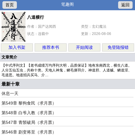
笔趣阁
首页
返回
八道横行
作者：国产达闻西
类型：玄幻魔法
状态：连载中
更新：2026-08-06
加入书架
推荐本书
开始阅读
免登陆报错
文章简介
【中式序列文】【老书成绩万均序列大明，品质保证】地有东南西北，横生八道。
人分五仙五虫，共称十类。天地人神鬼，鳞毛倮羽介。神道邪、人道贼、鳞道淫、
毛道恶。地道招兵买马、介…
最新十章
休息一天
第549章 黎狗食民（求月票）
第548章 白爷入教（求月票）
第547章 青鬃破局（求月票）
第546章 剧变将至（求月票）