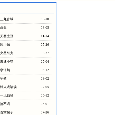
三九音域
05-18
虚眞
08-05
天蚕土豆
11-14
寂小贼
05-26
火星引力
05-27
海逸小猪
05-04
李道然
06-12
宇然
08-02
烽火戏诸侯
07-05
一见我珍
05-12
箫不语
05-01
食堂包子
07-26