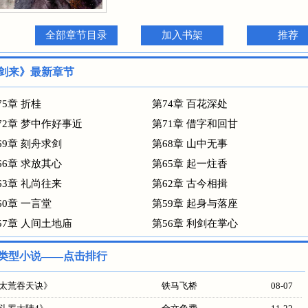
全部章节目录
加入书架
推荐
剑来》最新章节
75章 折桂
第74章 百花深处
72章 梦中作好事近
第71章 借字和回甘
69章 刻舟求剑
第68章 山中无事
66章 求放其心
第65章 起一炷香
63章 礼尚往来
第62章 古今相揖
60章 一言堂
第59章 起身与落座
57章 人间土地庙
第56章 利剑在掌心
类型小说——点击排行
太荒吞天诀
》
铁马飞桥
08-07