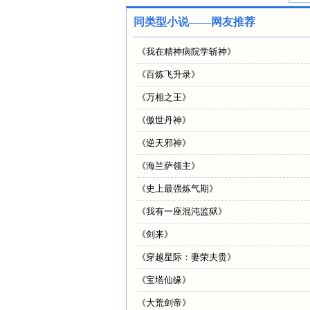
同类型小说——网友推荐
《
我在精神病院学斩神
》
《
百炼飞升录
》
《
万相之王
》
《
傲世丹神
》
《
逆天邪神
》
《
海兰萨领主
》
《
史上最强炼气期
》
《
我有一座混沌监狱
》
《
剑来
》
《
穿越星际：妻荣夫贵
》
《
宝塔仙缘
》
《
大荒剑帝
》