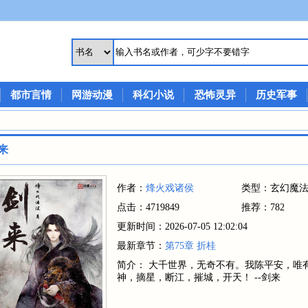
都市言情
网游动漫
科幻小说
恐怖灵异
历史军事
来
作者：
烽火戏诸侯
类型：玄幻魔
点击：4719849
推荐：782
更新时间：2026-07-05 12:02:04
最新章节：
第75章 折桂
简介： 大千世界，无奇不有。我陈平安，唯
神，摘星，断江，摧城，开天！ --剑来