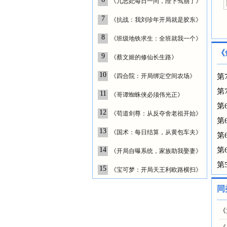
《九恶妃每日一问，陛下驾崩了》
7
《抗战：我刘珍年开局就是胶东》
8
《班级地铁求生：全班就我一个》
《
9
《蔡文姬的修仙长生路》
10
《四合院：开局绑定空间农场》
第
第
11
《哥谭蜘蛛侠必须伟光正》
第
12
《苟道剑尊：从反夺舍老祖开始》
第
13
《国术：每日结算，从黄包车夫》
第
14
第
《开局自曝系统，家族助我娶妻》
第
15
《宝可梦：开局天王利欧路横扫》
同
《