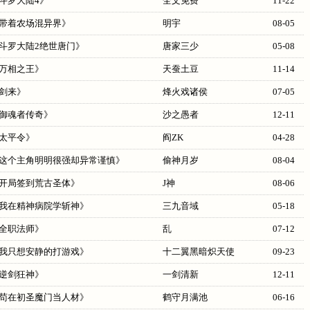
斗罗大陆4
》
全文免费
11-22
带着农场混异界
》
明宇
08-05
斗罗大陆2绝世唐门
》
唐家三少
05-08
万相之王
》
天蚕土豆
11-14
剑来
》
烽火戏诸侯
07-05
御魂者传奇
》
沙之愚者
12-11
太平令
》
阎ZK
04-28
这个主角明明很强却异常谨慎
》
偷神月岁
08-04
开局签到荒古圣体
》
J神
08-06
我在精神病院学斩神
》
三九音域
05-18
全职法师
》
乱
07-12
我只想安静的打游戏
》
十二翼黑暗炽天使
09-23
逆剑狂神
》
一剑清新
12-11
苟在初圣魔门当人材
》
鹤守月满池
06-16