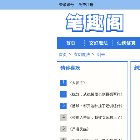
登录账号
免费注册
首页
玄幻魔法
仙侠修真
>
>
首页
玄幻魔法
剑来
猜你喜欢
剑
1
《大梦主》
2
《抗战：从德械团长到最强军阀》
3
《足球：都开这种挂了还训练什》
4
《替弟入赘后，我被女帝赖上了》
5
《尸语灵媒》
6