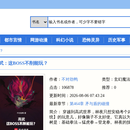
都市言情
网游动漫
科幻小说
恐怖灵异
历史军事
？
武：这BOSS不削能玩？
作者：
不对劲鸭
类型：玄幻魔
点击：106878
推荐：0
更新时间：2026-08-06 07:43:24
最新章节：
第464章 矛与盾的碰撞
简介： 穿越到高武世界，林夜只想安稳考个武
统】的玩意儿，好像脑子不太好使。它真以为
树是：基础拳法→猛虎拳→登龙拳。林夜的技…