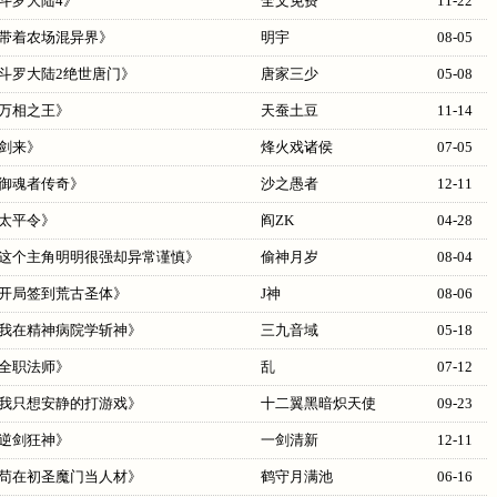
斗罗大陆4
》
全文免费
11-22
带着农场混异界
》
明宇
08-05
斗罗大陆2绝世唐门
》
唐家三少
05-08
万相之王
》
天蚕土豆
11-14
剑来
》
烽火戏诸侯
07-05
御魂者传奇
》
沙之愚者
12-11
太平令
》
阎ZK
04-28
这个主角明明很强却异常谨慎
》
偷神月岁
08-04
开局签到荒古圣体
》
J神
08-06
我在精神病院学斩神
》
三九音域
05-18
全职法师
》
乱
07-12
我只想安静的打游戏
》
十二翼黑暗炽天使
09-23
逆剑狂神
》
一剑清新
12-11
苟在初圣魔门当人材
》
鹤守月满池
06-16