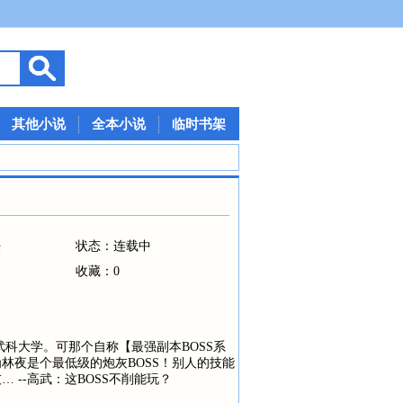
其他小说
全本小说
临时书架
法
状态：连载中
收藏：0
科大学。可那个自称【最强副本BOSS系
林夜是个最低级的炮灰BOSS！别人的技能
 --高武：这BOSS不削能玩？