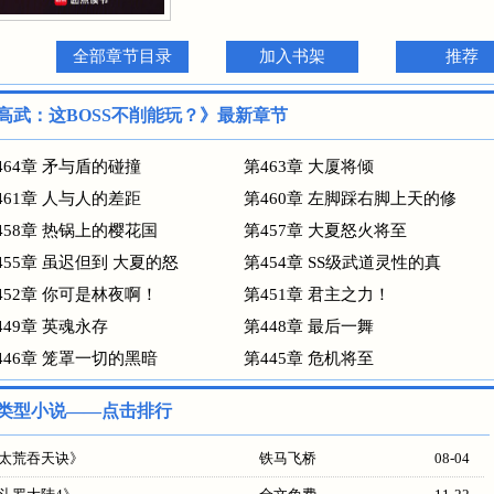
全部章节目录
加入书架
推荐
高武：这BOSS不削能玩？》最新章节
464章 矛与盾的碰撞
第463章 大厦将倾
461章 人与人的差距
第460章 左脚踩右脚上天的修
458章 热锅上的樱花国
第457章 大夏怒火将至
455章 虽迟但到 大夏的怒
第454章 SS级武道灵性的真
452章 你可是林夜啊！
第451章 君主之力！
449章 英魂永存
第448章 最后一舞
446章 笼罩一切的黑暗
第445章 危机将至
类型小说——点击排行
太荒吞天诀
》
铁马飞桥
08-04