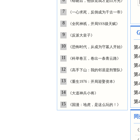
《错吻后，他惊觉我才是白月光》
7
《一心求死，反倒成为千古一帝》
8
《全民神祇，开局SSS级天赋》
《
9
《反派大皇子》
10
《恐怖时代，从成为守墓人开始》
第
第
11
《科举卷王，卷出一条青云路》
第
12
《高手下山：我的邻居是刑警队》
第
13
《重生1976：开局迎娶资本》
第
14
第
《大道神兵小将》
第
15
《国漫：地虎，是这么玩的！》
同
《