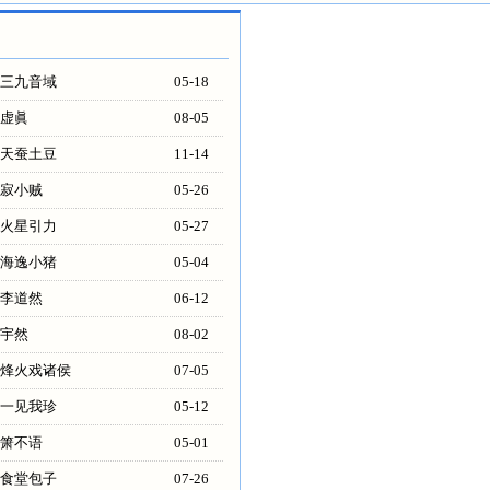
三九音域
05-18
虚眞
08-05
天蚕土豆
11-14
寂小贼
05-26
火星引力
05-27
海逸小猪
05-04
李道然
06-12
宇然
08-02
烽火戏诸侯
07-05
一见我珍
05-12
箫不语
05-01
食堂包子
07-26