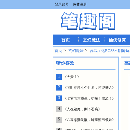
登录账号
免费注册
首页
玄幻魔法
仙侠修真
>
>
首页
玄幻魔法
高武：这BOSS不削能玩
猜你喜欢
高
1
《大梦主》
2
《同时穿越七个世界，还能进入》
3
《七零老太重生：护短！虐渣！》
4
《人在箱庭，刚下召唤》
5
《八零恶妻觉醒，脚踩渣男带娃》
6