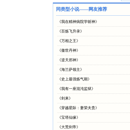
同类型小说——网友推荐
《
我在精神病院学斩神
》
《
百炼飞升录
》
《
万相之王
》
《
傲世丹神
》
《
逆天邪神
》
《
海兰萨领主
》
《
史上最强炼气期
》
《
我有一座混沌监狱
》
《
剑来
》
《
穿越星际：妻荣夫贵
》
《
宝塔仙缘
》
《
大荒剑帝
》