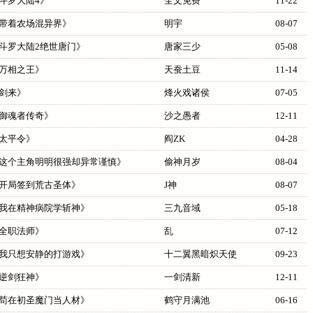
斗罗大陆4
》
全文免费
11-22
带着农场混异界
》
明宇
08-07
斗罗大陆2绝世唐门
》
唐家三少
05-08
万相之王
》
天蚕土豆
11-14
剑来
》
烽火戏诸侯
07-05
御魂者传奇
》
沙之愚者
12-11
太平令
》
阎ZK
04-28
这个主角明明很强却异常谨慎
》
偷神月岁
08-04
开局签到荒古圣体
》
J神
08-07
我在精神病院学斩神
》
三九音域
05-18
全职法师
》
乱
07-12
我只想安静的打游戏
》
十二翼黑暗炽天使
09-23
逆剑狂神
》
一剑清新
12-11
苟在初圣魔门当人材
》
鹤守月满池
06-16