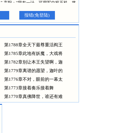
” 高阳：“我有一计，可用军中投石机，将
余的尸体放入敌军上游的水源之中！” 女帝
个活阎王啊！” --我，最强毒士，女帝直
报错(免登陆)
第1788章全天下最尊重活阎王
第1785章此地有妖魔，大戏将
第1782章别让本王失望啊，迦
第1779章离谱的愿望，迦叶的
第1776章不对，眼前的一幕太
第1773章接着奏乐接着舞
第1770章真佛降世，谁还有难