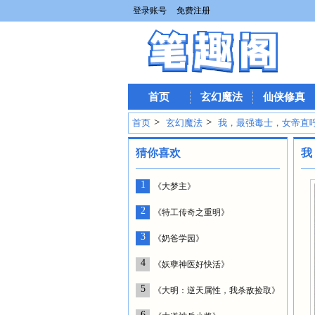
登录账号
免费注册
首页
玄幻魔法
仙侠修真
>
>
首页
玄幻魔法
我，最强毒士，女帝直
猜你喜欢
我
1
《大梦主》
2
《特工传奇之重明》
3
《奶爸学园》
4
《妖孽神医好快活》
5
《大明：逆天属性，我杀敌捡取》
6