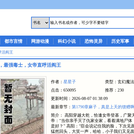
都市言情
网游动漫
科幻小说
恐怖灵异
历史军事
呼活阎王
，最强毒士，女帝直呼活阎王
作者：
星星子
类型：玄幻魔
点击：650095
推荐：230
更新时间：2026-08-07 01:38:09
最新章节：
第1790章麻子，真是上天的馈赠
简介： 高阳穿越大乾，恰逢女帝登基，广聚
帝：“当你亲手灭了仇家全家，看着满地尸体
是好？” 高阳：“臣会说记住我的脸，下次
猛然回头，大笑一声，哈哈，小子我们又见面了