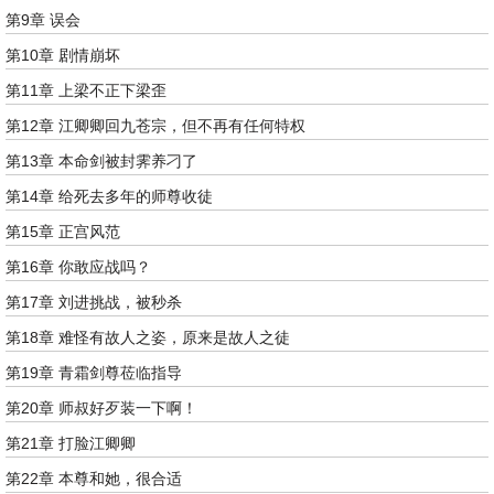
第9章 误会
第10章 剧情崩坏
第11章 上梁不正下梁歪
第12章 江卿卿回九苍宗，但不再有任何特权
第13章 本命剑被封霁养刁了
第14章 给死去多年的师尊收徒
第15章 正宫风范
第16章 你敢应战吗？
第17章 刘进挑战，被秒杀
第18章 难怪有故人之姿，原来是故人之徒
第19章 青霜剑尊莅临指导
第20章 师叔好歹装一下啊！
第21章 打脸江卿卿
第22章 本尊和她，很合适