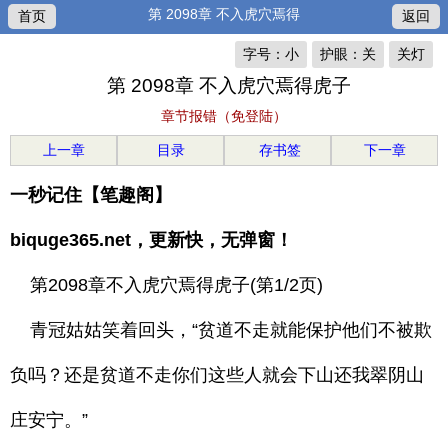
第 2098章 不入虎穴焉得
首页
返回
字号：小
护眼：关
关灯
第 2098章 不入虎穴焉得虎子
章节报错（免登陆）
上一章
目录
存书签
下一章
一秒记住【笔趣阁】
biquge365.net，更新快，无弹窗！
第2098章不入虎穴焉得虎子(第1/2页)
青冠姑姑笑着回头，“贫道不走就能保护他们不被欺
负吗？还是贫道不走你们这些人就会下山还我翠阴山
庄安宁。”