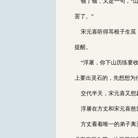
顿了顿，又是一句，“山
罢了。”
宋元喜听得耳根子生茧，
提醒。
“浮屠，你下山历练要收
上要出灵石的，先想想为
交代半天，宋元喜又想起
浮屠在方丈和宋元喜慈
方丈看着唯一的弟子离开