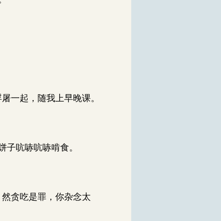
浮屠一起，随我上早晚课。
饼子吭哧吭哧啃食。
，然贪吃是罪，你杂念太