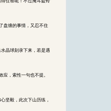
瞒得住谁呢！不过掩耳盗铃
了盘缠的事情，又忍不住
出水晶球刻录下来，若是遇
效应，索性一句也不提。
佛心坚毅，此次下山历练，