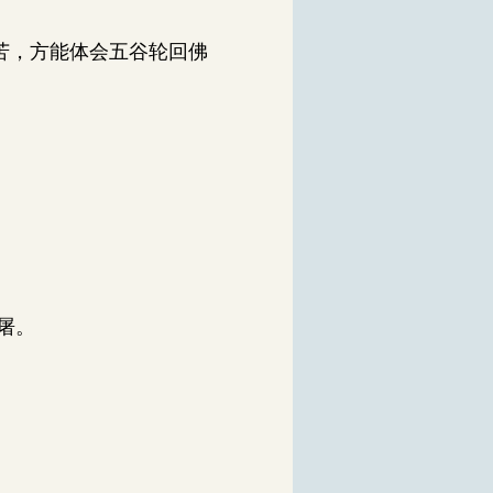
苦，方能体会五谷轮回佛
屠。
。