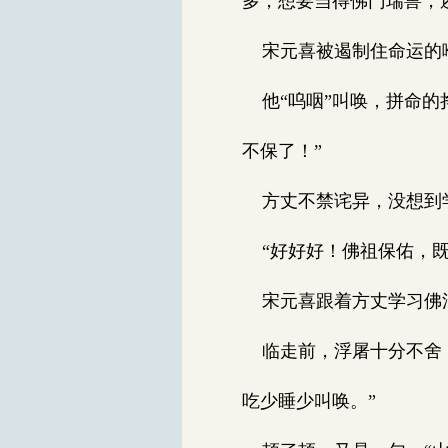
多，想要当得佛门瑞兽，
宋元喜被遏制住命运的喉
他“呜咽”叫唤，拼命的
不保了！”
方丈不禁诧异，没想到学
“好好好！佛祖保佑，既
宋元喜跟着方丈学习佛法
临走前，浮屠十分不舍，
吃少睡少叫唤。”