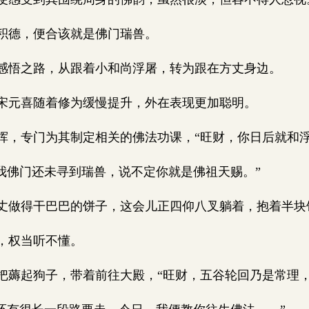
积德，便合该就是佛门瑞兽。
悟之路，从跟着小和尚浮屠，转为跟在方丈身边。
元喜随着修为缓慢提升，外在表现更加聪明。
，专门为其制定相关的佛法功课，“旺财，你日后就和
我佛门还未寻到瑞兽，说不定你就是佛祖天赐。”
做得干巴巴的饼子，这会儿正四仰八叉躺着，抱着半块
，权当听不懂。
薅起狗子，带着前往大殿，“旺财，五谷轮回乃是常理