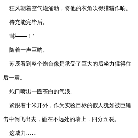
狂风朝着空气炮涌动，将他的衣角吹得猎猎作响。
待充能完毕后。
‘嘭——！’
随着一声巨响。
苏辰看到整个炮台像是承受了巨大的后坐力猛得往
后一震。
炮口喷出一圈苍白的气浪。
紧跟着十米开外，作为实验目标的假人犹如被巨锤
击中倒飞出去，砸在不远处的墙上，四分五裂。
这威力……