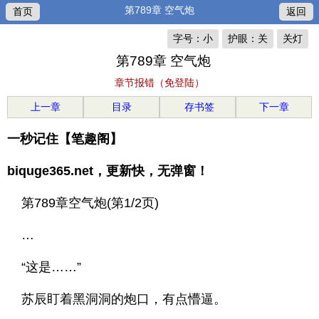
第789章 空气炮
首页
返回
字号：小
护眼：关
关灯
第789章 空气炮
章节报错（免登陆）
上一章
目录
存书签
下一章
一秒记住【笔趣阁】
biquge365.net，更新快，无弹窗！
第789章空气炮(第1/2页)
…
“这是……”
苏辰盯着黑洞洞的炮口，有点懵逼。