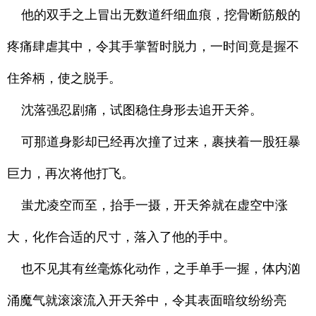
他的双手之上冒出无数道纤细血痕，挖骨断筋般的
疼痛肆虐其中，令其手掌暂时脱力，一时间竟是握不
住斧柄，使之脱手。
沈落强忍剧痛，试图稳住身形去追开天斧。
可那道身影却已经再次撞了过来，裹挟着一股狂暴
巨力，再次将他打飞。
蚩尤凌空而至，抬手一摄，开天斧就在虚空中涨
大，化作合适的尺寸，落入了他的手中。
也不见其有丝毫炼化动作，之手单手一握，体内汹
涌魔气就滚滚流入开天斧中，令其表面暗纹纷纷亮