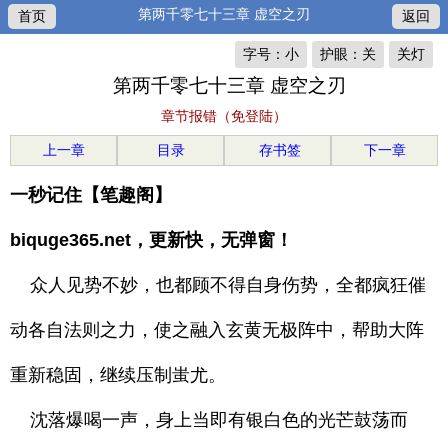
第两千零七十三章 虚空之刃
首页
返回
字号：小
护眼：关
关灯
第两千零七十三章 虚空之刃
章节报错（免登陆）
上一章
目录
存书签
下一章
一秒记住【笔趣阁】
biquge365.net，更新快，无弹窗！
众人见势不妙，也都顾不得自身伤势，全都疯狂催
动各自法则之力，使之融入玄黄无极阵中，帮助大阵
重新稳固，继续压制蚩尤。
沈落爆喝一声，身上当即有银白色的光芒鼓荡而