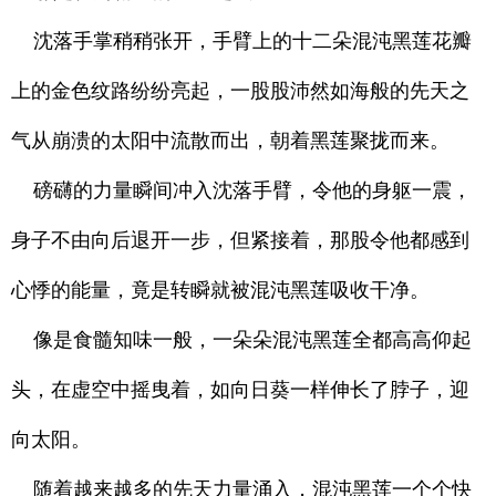
沈落手掌稍稍张开，手臂上的十二朵混沌黑莲花瓣
上的金色纹路纷纷亮起，一股股沛然如海般的先天之
气从崩溃的太阳中流散而出，朝着黑莲聚拢而来。
磅礴的力量瞬间冲入沈落手臂，令他的身躯一震，
身子不由向后退开一步，但紧接着，那股令他都感到
心悸的能量，竟是转瞬就被混沌黑莲吸收干净。
像是食髓知味一般，一朵朵混沌黑莲全都高高仰起
头，在虚空中摇曳着，如向日葵一样伸长了脖子，迎
向太阳。
随着越来越多的先天力量涌入，混沌黑莲一个个快