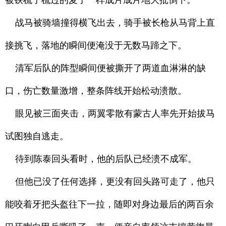
被铁梳子梳过的麦子一样成片成片地大批倒下。
战马被骑墙撞得横飞出去，骑手被长枪从马背上直
接挑飞，落地的瞬间便淹没于无数马蹄之下。
清军后队的阵型瞬间便被撕开了两道血淋淋的缺
口，伤亡数量激增，整条阵线开始松动溃散。
眼见被三面夹击，两翼零散有蒙古人率先开始拔马
试图独自逃走。
待到陈泰回头看时，他的后队已经溃不成军。
但他已没了任何选择，更没有回头路可走了，他只
能咬着牙把头盔往下一拉，随即对身边最后的两百余