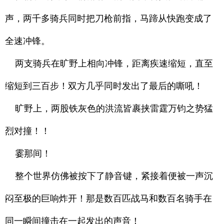
声，两千多骑兵同时把刀枪前指，马蹄从快跑变成了
全速冲锋。
两支骑兵在旷野上相向冲锋，距离疾速缩短，直至
缩短到三百步！双方几乎同时发出了最后的嘶吼！
旷野上，两股铁灰色的洪流皆裹挟雷霆万钧之势猛
烈对撞！！
霎那间！
整个世界仿佛被按下了静音键，紧接着便被一声沉
闷至极的巨响炸开！那是数百匹战马和数百名骑手在
同一瞬间撞击在一起发出的声音！