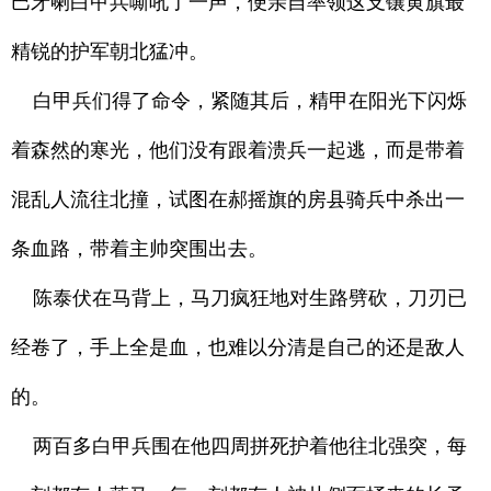
巴牙喇白甲兵嘶吼了一声，便亲自率领这支镶黄旗最
精锐的护军朝北猛冲。
白甲兵们得了命令，紧随其后，精甲在阳光下闪烁
着森然的寒光，他们没有跟着溃兵一起逃，而是带着
混乱人流往北撞，试图在郝摇旗的房县骑兵中杀出一
条血路，带着主帅突围出去。
陈泰伏在马背上，马刀疯狂地对生路劈砍，刀刃已
经卷了，手上全是血，也难以分清是自己的还是敌人
的。
两百多白甲兵围在他四周拼死护着他往北强突，每