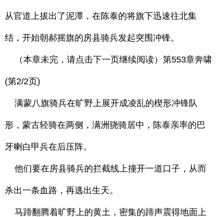
从官道上拔出了泥潭，在陈泰的将旗下迅速往北集
结，开始朝郝摇旗的房县骑兵发起突围冲锋。
（本章未完，请点击下一页继续阅读）第553章奔啸
(第2/2页)
满蒙八旗骑兵在旷野上展开成凌乱的楔形冲锋队
形，蒙古轻骑在两侧，满洲骁骑居中，陈泰亲率的巴
牙喇白甲兵在后压阵。
他们要在房县骑兵的拦截线上撞开一道口子，从而
杀出一条血路，再逃出生天。
马蹄翻腾着旷野上的黄土，密集的蹄声震得地面上