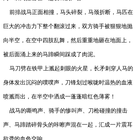
前排战马正面相撞，马头碎裂，马颈折断，马匹在
巨大的冲击力下整个翻滚过来，双方骑手被狠狠地抛
向半空，在空中四肢乱舞，然后重重地砸在地面上，
被后面涌上来的马蹄瞬间踩成了肉泥。
马刀劈在铁甲上溅起刺眼的火星，长矛刺穿人马的
身体发出沉闷的噗噗声，刀锋划过喉咙时温热的血液
喷溅而出，在半空中洒成一蓬蓬暗红色薄雾！
战马的嘶鸣声、骑手的惨叫声、刀枪碰撞的撞击
声、马蹄踏碎骨头的咔嚓声混在一起，汇成一片震耳
欲聋的血色交响。