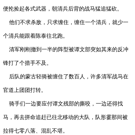
便抡捡起各式武器，朝清兵后背的战马猛追猛砍。
他们不求杀敌，只求缠住，缠住一个清兵，就少一
个清兵能跟着陈泰往北跑。
清军刚刚撤到一半的阵型被谭文部突如其来的反冲
锋打了个措手不及。
后队的蒙古轻骑被缠住了数百人，许多清军战马在
官道上团团打转。
骑手们一边要应付谭文残部的撕咬，一边还得找
马，再去拼命追赶已往北移动的大队，队形霎那间被
拉得七零八落、混乱不堪。