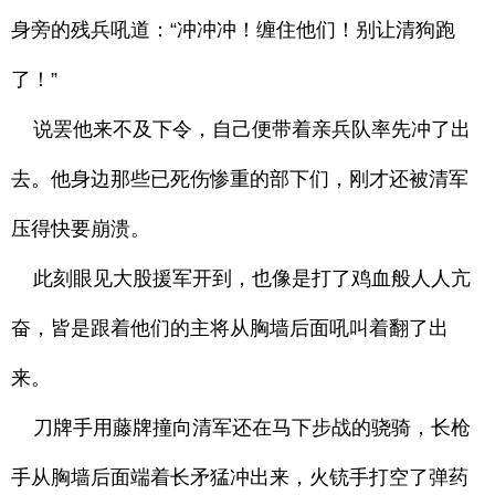
身旁的残兵吼道：“冲冲冲！缠住他们！别让清狗跑
了！”
说罢他来不及下令，自己便带着亲兵队率先冲了出
去。他身边那些已死伤惨重的部下们，刚才还被清军
压得快要崩溃。
此刻眼见大股援军开到，也像是打了鸡血般人人亢
奋，皆是跟着他们的主将从胸墙后面吼叫着翻了出
来。
刀牌手用藤牌撞向清军还在马下步战的骁骑，长枪
手从胸墙后面端着长矛猛冲出来，火铳手打空了弹药