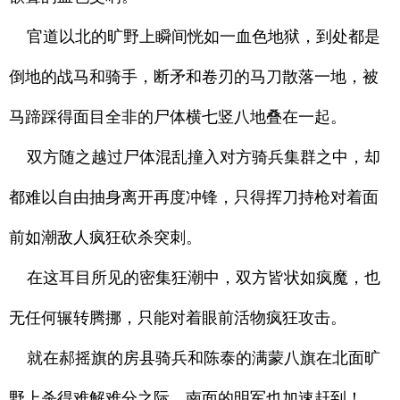
官道以北的旷野上瞬间恍如一血色地狱，到处都是
倒地的战马和骑手，断矛和卷刃的马刀散落一地，被
马蹄踩得面目全非的尸体横七竖八地叠在一起。
双方随之越过尸体混乱撞入对方骑兵集群之中，却
都难以自由抽身离开再度冲锋，只得挥刀持枪对着面
前如潮敌人疯狂砍杀突刺。
在这耳目所见的密集狂潮中，双方皆状如疯魔，也
无任何辗转腾挪，只能对着眼前活物疯狂攻击。
就在郝摇旗的房县骑兵和陈泰的满蒙八旗在北面旷
野上杀得难解难分之际，南面的明军也加速赶到！