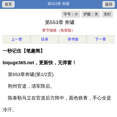
第553章 奔啸
首页
返回
字号：小
护眼：关
关灯
第553章 奔啸
章节报错（免登陆）
上一章
目录
存书签
下一章
一秒记住【笔趣阁】
biquge365.net，更新快，无弹窗！
第553章奔啸(第1/2页)
荆州官道，清军阵后。
陈泰勒马立在官道后方阵中，面色铁青，手心全是
冷汗。