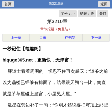
第3210章
首页
返回
字号：小
护眼：关
关灯
第3210章
章节报错（免登陆）
上一章
目录
存书签
下一章
一秒记住【笔趣阁】
biquge365.net，更新快，无弹窗！
胖道士看着周围的一切忍不住再次感叹：“道爷之前
以为鼎楼已经够有排面了，结果跟天阙台一比，简直
就是茅草屋碰上皇宫，小屋见大屋。”
敖星在旁边补了一句：“你刚才还说要把穹顶上那些