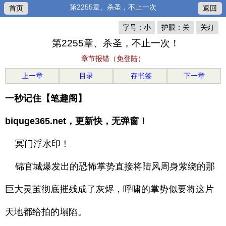
第2255章、杀圣，不止一次
首页
返回
字号：小
护眼：关
关灯
第2255章、杀圣，不止一次！
章节报错（免登陆）
上一章
目录
存书签
下一章
一秒记住【笔趣阁】
biquge365.net，更新快，无弹窗！
冥门浮水印！
锦官城爆发出的恐怖掌势直接将陆风周身萦绕的那
巨大灵茧彻底摧残成了灰烬，呼啸的掌势似要将这片
天地都给拍的塌陷。