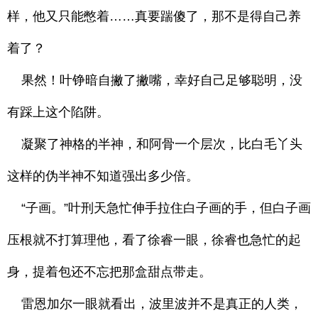
样，他又只能憋着……真要踹傻了，那不是得自己养
着了？
果然！叶铮暗自撇了撇嘴，幸好自己足够聪明，没
有踩上这个陷阱。
凝聚了神格的半神，和阿骨一个层次，比白毛丫头
这样的伪半神不知道强出多少倍。
“子画。”叶刑天急忙伸手拉住白子画的手，但白子画
压根就不打算理他，看了徐睿一眼，徐睿也急忙的起
身，提着包还不忘把那盒甜点带走。
雷恩加尔一眼就看出，波里波并不是真正的人类，