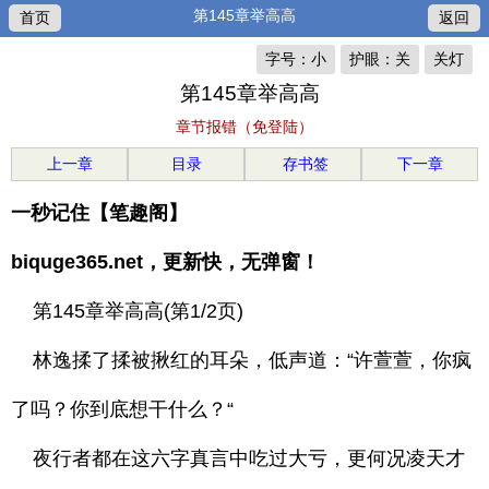
第145章举高高
首页
返回
字号：小
护眼：关
关灯
第145章举高高
章节报错（免登陆）
上一章
目录
存书签
下一章
一秒记住【笔趣阁】
biquge365.net，更新快，无弹窗！
第145章举高高(第1/2页)
林逸揉了揉被揪红的耳朵，低声道：“许萱萱，你疯
了吗？你到底想干什么？“
夜行者都在这六字真言中吃过大亏，更何况凌天才