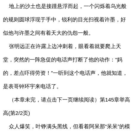
地上的沙土也是接踵悬浮而起，一个闪烁着乌光般
的规则圆球浮现于手中，锐利的目光扫视着许墨，好
似他与许墨之间有着天大的仇怨一般。
张明远正在许露上边冲刺着，眼看着就要爬上天
堂，突然的一阵急促的电话声打断了他的动作：“妈
的，差点吓得劳资！”一听到这个电话声，他就知道，
是表哥钟环宇来电话了。
（本章未完，请点击下一页继续阅读）第145章举高
高(第2/2页)
众人爆笑，叶铮满头黑线，但看着阿呆那“呆呆”的模