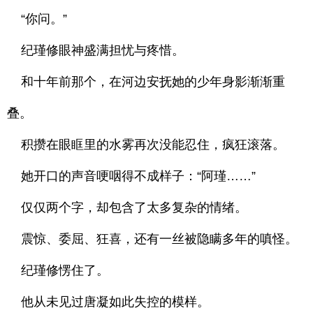
“你问。”
纪瑾修眼神盛满担忧与疼惜。
和十年前那个，在河边安抚她的少年身影渐渐重
叠。
积攒在眼眶里的水雾再次没能忍住，疯狂滚落。
她开口的声音哽咽得不成样子：“阿瑾……”
仅仅两个字，却包含了太多复杂的情绪。
震惊、委屈、狂喜，还有一丝被隐瞒多年的嗔怪。
纪瑾修愣住了。
他从未见过唐凝如此失控的模样。