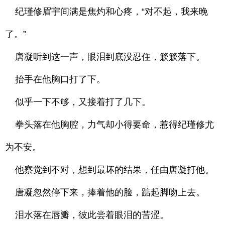
纪瑾修眉宇间满是焦灼和心疼，“对不起，我来晚
了。”
唐凝听到这一声，眼泪到底没忍住，簌簌落下。
抬手在他胸口打了下。
似乎一下不够，又接着打了几下。
拳头落在他胸腔，力气却小得要命，惹得纪瑾修尤
为不安。
他察觉到不对，想到最坏的结果，任由唐凝打他。
唐凝忽然停下来，捧着他的脸，踮起脚吻上去。
泪水落在唇瓣，彼此尝着眼泪的苦涩。