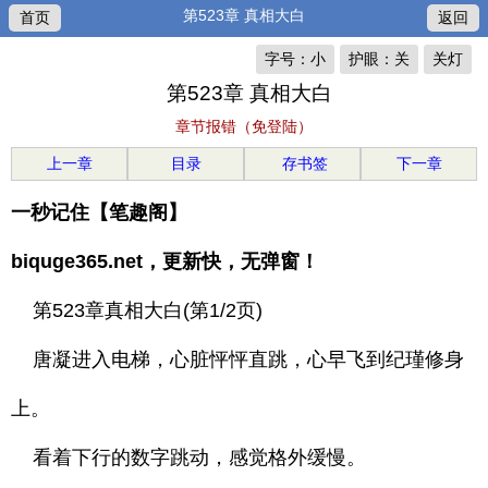
第523章 真相大白
首页
返回
字号：小
护眼：关
关灯
第523章 真相大白
章节报错（免登陆）
上一章
目录
存书签
下一章
一秒记住【笔趣阁】
biquge365.net，更新快，无弹窗！
第523章真相大白(第1/2页)
唐凝进入电梯，心脏怦怦直跳，心早飞到纪瑾修身
上。
看着下行的数字跳动，感觉格外缓慢。