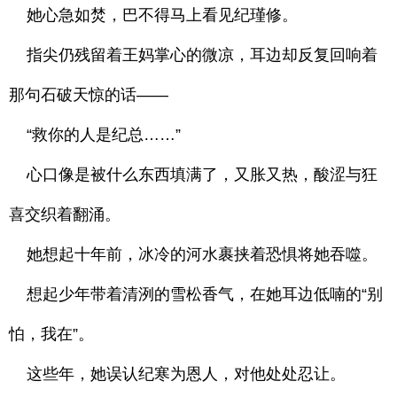
她心急如焚，巴不得马上看见纪瑾修。
指尖仍残留着王妈掌心的微凉，耳边却反复回响着
那句石破天惊的话——
“救你的人是纪总……”
心口像是被什么东西填满了，又胀又热，酸涩与狂
喜交织着翻涌。
她想起十年前，冰冷的河水裹挟着恐惧将她吞噬。
想起少年带着清洌的雪松香气，在她耳边低喃的“别
怕，我在”。
这些年，她误认纪寒为恩人，对他处处忍让。