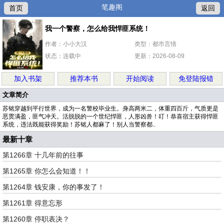
笔趣阁
首页
返回
我一个警察，怎么给我悍匪系统！
作者：小小大汉
类型：都市言情
状态：连载中
更新：2026-08-09
加入书架
推荐本书
开始阅读
免登陆报错
文章简介
苏铭穿越到平行世界，成为一名警校毕业生。身高两米二，体重四百斤，气质更是
恶贯满盈，匪气冲天。活脱脱的一个世纪悍匪，人形凶兽！叮！恭喜宿主获得悍匪
系统，违法既能获得奖励！苏铭人都麻了！别人当警察都..
最新十章
第1266章 十几年前的往事
第1265章 你怎么会知道！！
第1264章 钱安康，你的事发了！
第1261章 得意忘形
第1260章 停职表决？