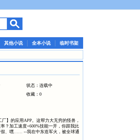
其他小说
全本小说
临时书架
情
状态：连载中
收藏：0
工厂】的应用APP。这帮力大无穷的怪兽，
率？加工速度+600%技能一开，你跟我比
假、嘿…… --我在中东造军火，被全球通