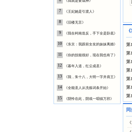
《我就是要成神》
7
《王妃她是引渡人》
8
《旧楼无言》
《
9
《我在柯南造反，手下全是卧底》
10
《东京：我跟前女友的妹妹离婚》
第
第
11
《你的技能很好，现在我也有了》
第
12
《暮年入道，红尘成圣》
第
13
《我，朱十八，大明一字并肩王》
第
14
第
《全能圣人从洗炼词条开始》
第
15
《阴怜在此，阴戏一唱镇万邪》
同
《