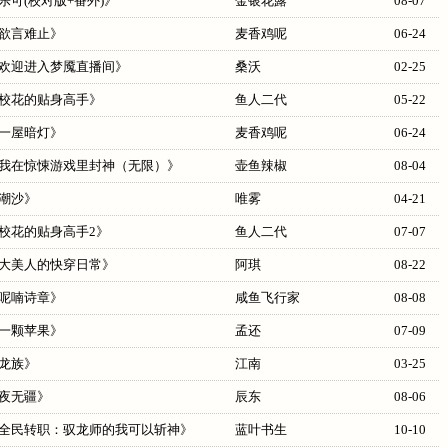
乐可(校对版+番外)
》
金银花露
08-07
欲言难止
》
麦香鸡呢
06-24
欢迎进入梦魇直播间
》
桑沃
02-25
校花的贴身高手
》
鱼人二代
05-22
一屋暗灯
》
麦香鸡呢
06-24
我在惊悚游戏里封神（无限）
》
壶鱼辣椒
08-04
潮沙
》
唯雾
04-21
校花的贴身高手2
》
鱼人二代
07-07
大美人的快穿日常
》
阿琪
08-22
呢喃诗章
》
咸鱼飞行家
08-08
一颗苹果
》
孟还
07-09
龙族
》
江南
03-25
夜无疆
》
辰东
08-06
全民转职：驭龙师的我可以斩神
》
蓝叶书生
10-10