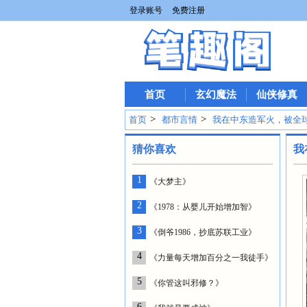
登录账号
免费注册
首页
玄幻魔法
仙侠修真
>
>
首页
都市言情
我在中东造军火，被全
猜你喜欢
我
1
《大梦主》
2
《1978：从婴儿开始增加智》
3
《倒爷1986，抄底苏联工业》
4
《力量每天增加百分之一我徒手》
5
《你管这叫邪修？》
6