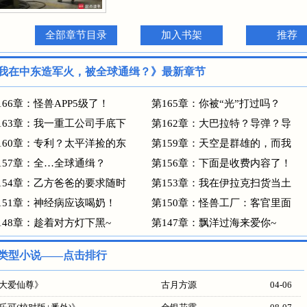
全部章节目录
加入书架
推荐
我在中东造军火，被全球通缉？》最新章节
166章：怪兽APP5级了！
第165章：你被“光”打过吗？
163章：我一重工公司手底下
第162章：大巴拉特？导弹？导
160章：专利？太平洋捡的东
第159章：天空是群雄的，而我
157章：全…全球通缉？
第156章：下面是收费内容了！
154章：乙方爸爸的要求随时
第153章：我在伊拉克扫货当土
151章：神经病应该喝奶！
第150章：怪兽工厂：客官里面
148章：趁着对方灯下黑~
第147章：飘洋过海来爱你~
类型小说——点击排行
大爱仙尊
》
古月方源
04-06