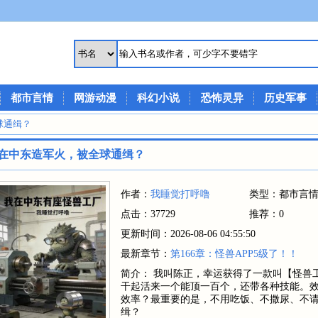
都市言情
网游动漫
科幻小说
恐怖灵异
历史军事
球通缉？
在中东造军火，被全球通缉？
作者：
我睡觉打呼噜
类型：都市言
点击：37729
推荐：0
更新时间：2026-08-06 04:55:50
最新章节：
第166章：怪兽APP5级了！！
简介： 我叫陈正，幸运获得了一款叫【怪兽
干起活来一个能顶一百个，还带各种技能。效
效率？最重要的是，不用吃饭、不撒尿、不请
缉？