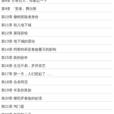
第8章 它有点大，你要忍一下
第9章 「贤者」费尔斯
第10章 撤销冒险者身份
第11章 初入地下城
第12章 展现容错
第13章 地下城的震动
第14章 阿斯特莉亚眷族覆灭的影响
第15章 新的副本
第16章 生活不易，罗伊卖艺
第17章 那一天，人们想起了……
第18章 击杀阿尼
第19章 丰富的奖励
第20章 楼陀罗眷族的处境
第21章 鸿门宴