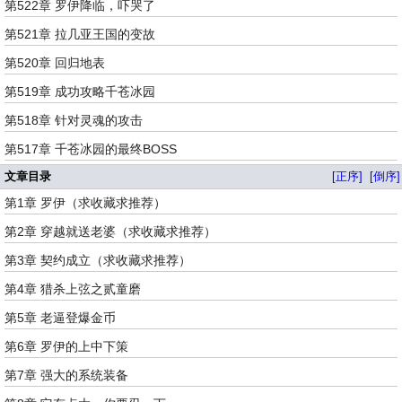
第522章 罗伊降临，吓哭了
第521章 拉几亚王国的变故
第520章 回归地表
第519章 成功攻略千苍冰园
第518章 针对灵魂的攻击
第517章 千苍冰园的最终BOSS
文章目录
[正序]
[倒序]
第1章 罗伊（求收藏求推荐）
第2章 穿越就送老婆（求收藏求推荐）
第3章 契约成立（求收藏求推荐）
第4章 猎杀上弦之贰童磨
第5章 老逼登爆金币
第6章 罗伊的上中下策
第7章 强大的系统装备