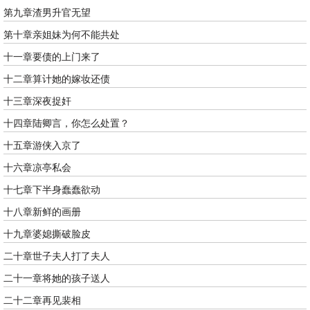
第九章渣男升官无望
第十章亲姐妹为何不能共处
十一章要债的上门来了
十二章算计她的嫁妆还债
十三章深夜捉奸
十四章陆卿言，你怎么处置？
十五章游侠入京了
十六章凉亭私会
十七章下半身蠢蠢欲动
十八章新鲜的画册
十九章婆媳撕破脸皮
二十章世子夫人打了夫人
二十一章将她的孩子送人
二十二章再见裴相