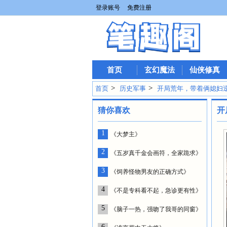
登录账号
免费注册
首页
玄幻魔法
仙侠修真
>
>
首页
历史军事
开局荒年，带着俩媳妇
猜你喜欢
开
1
《大梦主》
2
《五岁真千金会画符，全家跪求》
3
《饲养怪物男友的正确方式》
4
《不是专科看不起，急诊更有性》
5
《脑子一热，强吻了我哥的同窗》
6