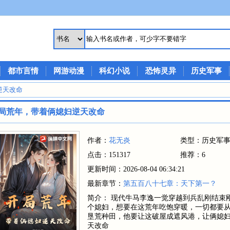
都市言情
网游动漫
科幻小说
恐怖灵异
历史军事
逆天改命
局荒年，带着俩媳妇逆天改命
作者：
花无炎
类型：历史军
点击：151317
推荐：6
更新时间：2026-08-04 06:34:21
最新章节：
第五百八十七章：天下第一？
简介： 现代牛马李逸一觉穿越到兵乱刚结束
个媳妇，想要在这荒年吃饱穿暖，一切都要
垦荒种田，他要让这破屋成遮风港，让俩媳妇再
天改命