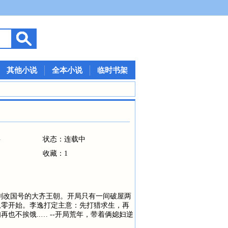
其他小说
全本小说
临时书架
事
状态：连载中
收藏：1
刚改国号的大齐王朝。开局只有一间破屋两
从零开始。李逸打定主意：先打猎求生，再
也不挨饿..… --开局荒年，带着俩媳妇逆