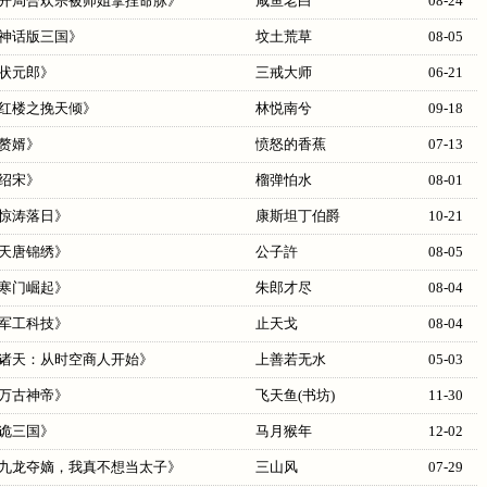
开局合欢宗被师姐拿捏命脉
》
咸鱼老白
08-24
神话版三国
》
坟土荒草
08-05
状元郎
》
三戒大师
06-21
红楼之挽天倾
》
林悦南兮
09-18
赘婿
》
愤怒的香蕉
07-13
绍宋
》
榴弹怕水
08-01
惊涛落日
》
康斯坦丁伯爵
10-21
天唐锦绣
》
公子許
08-05
寒门崛起
》
朱郎才尽
08-04
军工科技
》
止天戈
08-04
诸天：从时空商人开始
》
上善若无水
05-03
万古神帝
》
飞天鱼(书坊)
11-30
诡三国
》
马月猴年
12-02
九龙夺嫡，我真不想当太子
》
三山风
07-29