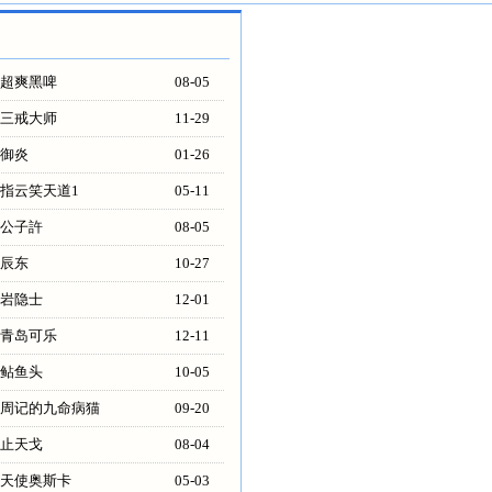
超爽黑啤
08-05
三戒大师
11-29
御炎
01-26
指云笑天道1
05-11
公子許
08-05
辰东
10-27
岩隐士
12-01
青岛可乐
12-11
鲇鱼头
10-05
周记的九命病猫
09-20
止天戈
08-04
天使奥斯卡
05-03