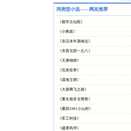
同类型小说——网友推荐
《
都市古仙医
》
《
小阁老
》
《
东汉末年枭雄志
》
《
东晋北府一丘八
》
《
天唐锦绣
》
《
完美世界
》
《
谍海王牌
》
《
大唐腾飞之路
》
《
重生南非当警察
》
《
重回1981小山村
》
《
军工科技
》
《
盛唐风华
》