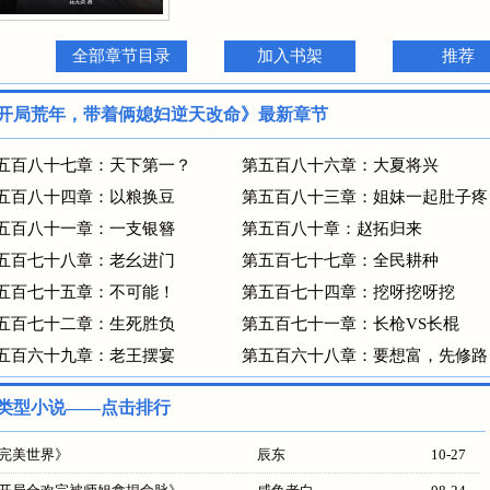
全部章节目录
加入书架
推荐
开局荒年，带着俩媳妇逆天改命》最新章节
五百八十七章：天下第一？
第五百八十六章：大夏将兴
五百八十四章：以粮换豆
第五百八十三章：姐妹一起肚子疼
五百八十一章：一支银簪
第五百八十章：赵拓归来
五百七十八章：老幺进门
第五百七十七章：全民耕种
五百七十五章：不可能！
第五百七十四章：挖呀挖呀挖
五百七十二章：生死胜负
第五百七十一章：长枪VS长棍
五百六十九章：老王摆宴
第五百六十八章：要想富，先修路
类型小说——点击排行
完美世界
》
辰东
10-27