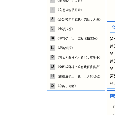
《谁言蜀中无大将》
7
《官场从秘书开始》
8
《高冷校花变成我小弟后，人设》
《
9
《青衫扶苍》
10
《奥特曼：我，究极海帕杰顿》
第
第
11
《星路仙踪》
第
12
《首长为白月光不圆房，重生不》
第
13
《全民成野神？唯有我百倍供品》
第
14
第
《南疆炼蛊三十载，世人敬我如》
第
15
《夺她，为妻》
同
《